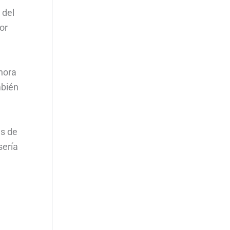
 del
or
ahora
mbién
és de
sería