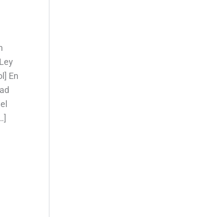
n
 Ley
l] En
dad
el
…]