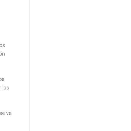
los
ión
os
 las
 se ve