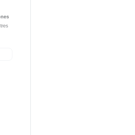
ones
tres