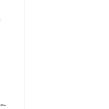
e
 una