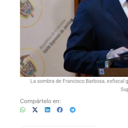
La sombra de Francisco Barbosa, exfiscal g
Sup
Compártelo en: