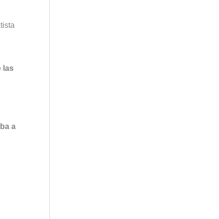
tista
 las
aba a