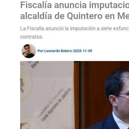
Fiscalía anuncia imputacio
alcaldía de Quintero en Me
La Fiscalía anunció la imputación a siete exfunc
contratos.
Por:
Leonardo Botero
-
2023-11-09