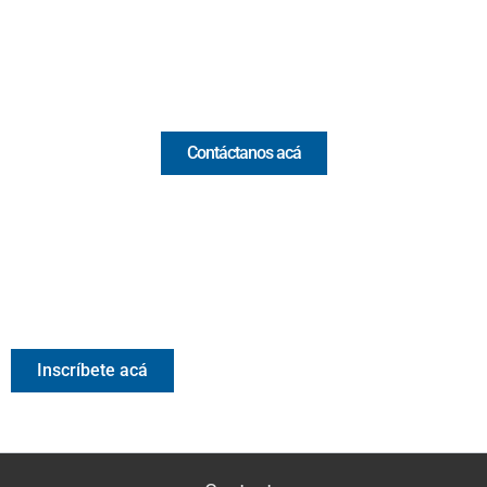
Email:
[email protected]
Comercial y pauta
Contáctanos acá
Valora Analitik Newsletter
Información estratégica para decisiones inteligentes.
Inscríbete gratis al newsletter diario de Valora Analitik
Inscríbete acá