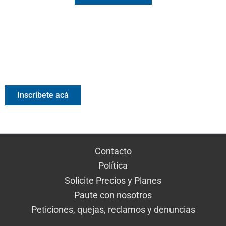
Valora Analitik Newsletter
Información estratégica para decisiones inteligentes.
Inscríbete gratis al newsletter diario de Valora Analitik
Inscríbete acá
Contacto
Política
Solicite Precios y Planes
Paute con nosotros
Peticiones, quejas, reclamos y denuncias