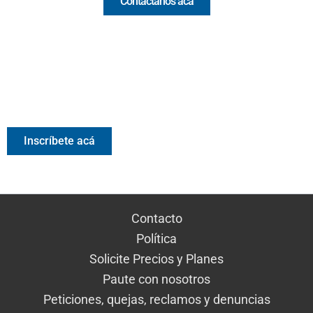
Contáctanos acá
Valora Analitik Newsletter
Información estratégica para decisiones inteligentes.
Inscríbete gratis al newsletter diario de Valora Analitik
Inscríbete acá
Contacto
Política
Solicite Precios y Planes
Paute con nosotros
Peticiones, quejas, reclamos y denuncias