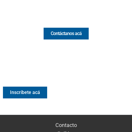
Comercial y pauta
Contáctanos acá
Valora Analitik Newsletter
Información estratégica para decisiones inteligentes.
Inscríbete gratis al newsletter diario de Valora Analitik
Inscríbete acá
Contacto