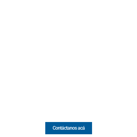
Contacto
Cr 43A No. 5A - 113 Of. 2020 Edificio One Plaza - Medellín
(Antioquia) - Colombia
(+57) 321 330 7515
Email:
[email protected]
Comercial y pauta
Contáctanos acá