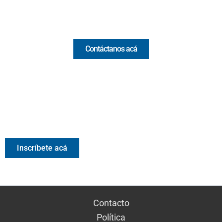
Comercial y pauta
Contáctanos acá
Valora Analitik Newsletter
Información estratégica para decisiones inteligentes.
Inscríbete gratis al newsletter diario de Valora Analitik
Inscríbete acá
Contacto
Política