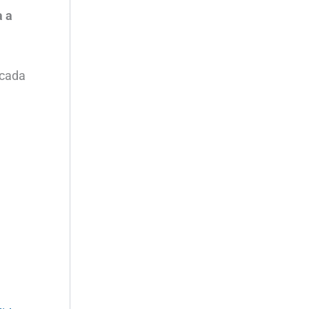
a a
 cada