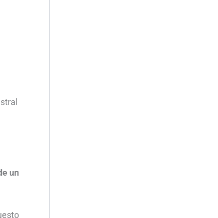
stral
de un
uesto