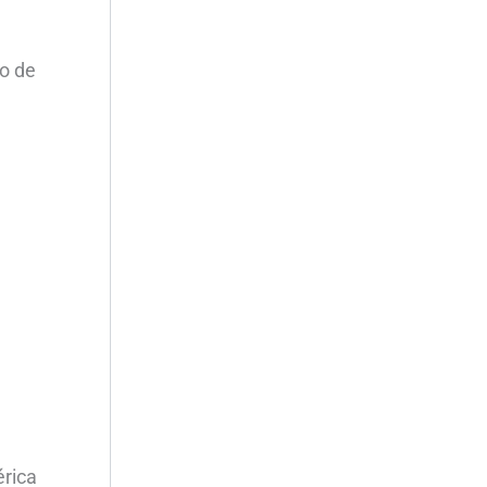
no de
érica