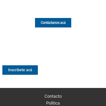
Comercial y pauta
Contáctanos acá
Valora Analitik Newsletter
Información estratégica para decisiones inteligentes.
Inscríbete gratis al newsletter diario de Valora Analitik
Inscríbete acá
Contacto
Política