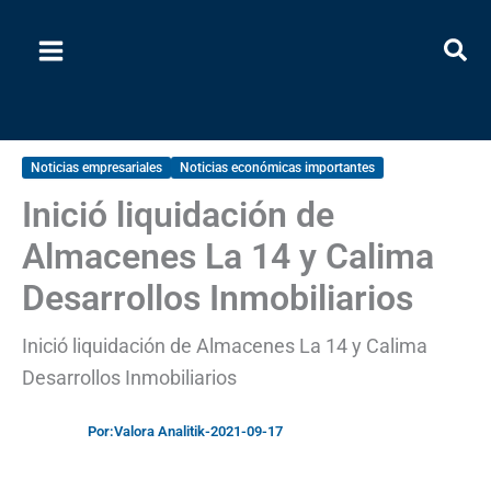
Ir
al
contenido
Noticias empresariales
Noticias económicas importantes
Inició liquidación de
Almacenes La 14 y Calima
Desarrollos Inmobiliarios
Inició liquidación de Almacenes La 14 y Calima
Desarrollos Inmobiliarios
Por:
Valora Analitik
-
2021-09-17