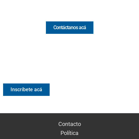
Comercial y pauta
Contáctanos acá
Valora Analitik Newsletter
Información estratégica para decisiones inteligentes.
Inscríbete gratis al newsletter diario de Valora Analitik
Inscríbete acá
Contacto
Política