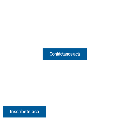
(Antioquia) - Colombia
(+57) 321 330 7515
Email:
[email protected]
Comercial y pauta
Contáctanos acá
Valora Analitik Newsletter
Información estratégica para decisiones inteligentes.
Inscríbete gratis al newsletter diario de Valora Analitik
Inscríbete acá