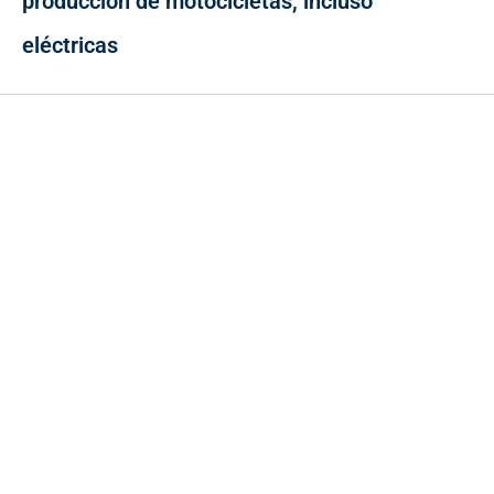
producción de motocicletas, incluso
eléctricas
Contacto
Cr 43A No. 5A - 113 Of. 2020 Edificio One Plaza - Medellín