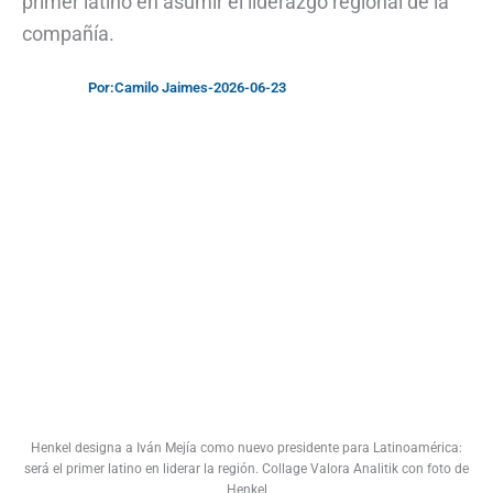
primer latino en asumir el liderazgo regional de la
compañía.
Por:
Camilo Jaimes
-
2026-06-23
Henkel designa a Iván Mejía como nuevo presidente para Latinoamérica:
será el primer latino en liderar la región. Collage Valora Analitik con foto de
Henkel