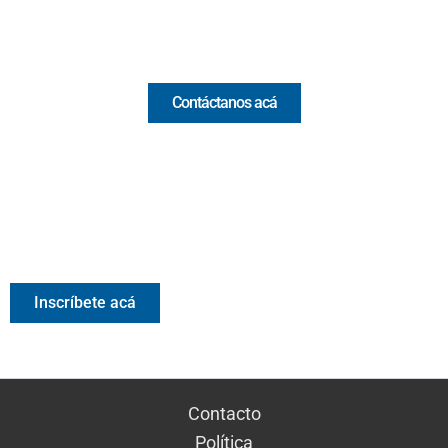
Comercial y pauta
Contáctanos acá
Valora Analitik Newsletter
Información estratégica para decisiones inteligentes.
Inscríbete gratis al newsletter diario de Valora Analitik
Inscríbete acá
Contacto
Política