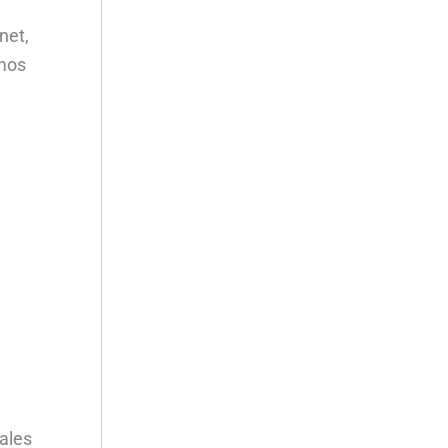
net,
emos
rales