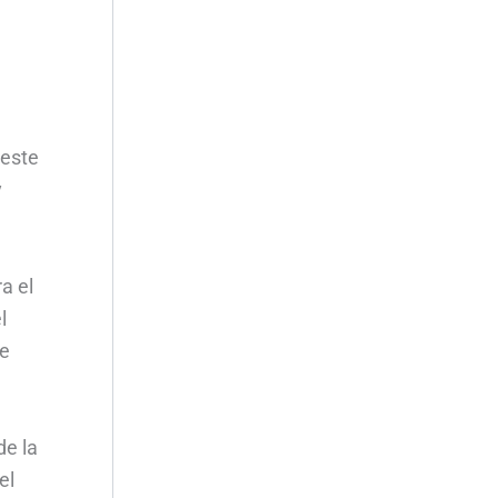
 este
y
a el
l
de
de la
el