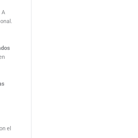
. A
ional.
ados
 en
as
on el