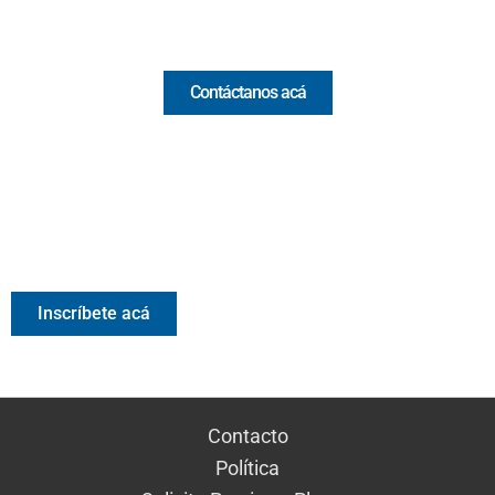
Comercial y pauta
Contáctanos acá
Valora Analitik Newsletter
Información estratégica para decisiones inteligentes.
Inscríbete gratis al newsletter diario de Valora Analitik
Inscríbete acá
Contacto
Política