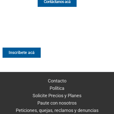
Contáctanos acá
Valora Analitik Newsletter
Información estratégica para decisiones inteligentes.
Inscríbete gratis al newsletter diario de Valora Analitik
Inscríbete acá
Contacto
Política
Solicite Precios y Planes
Paute con nosotros
Peticiones, quejas, reclamos y denuncias