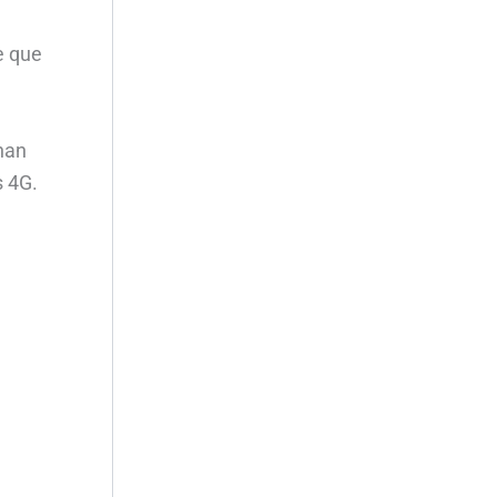
e que
 han
s 4G.