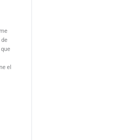
ime
s de
a que
ne el