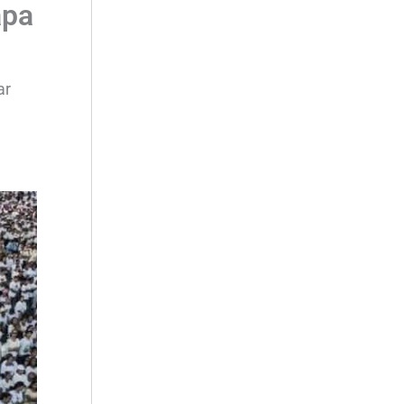
apa
ar