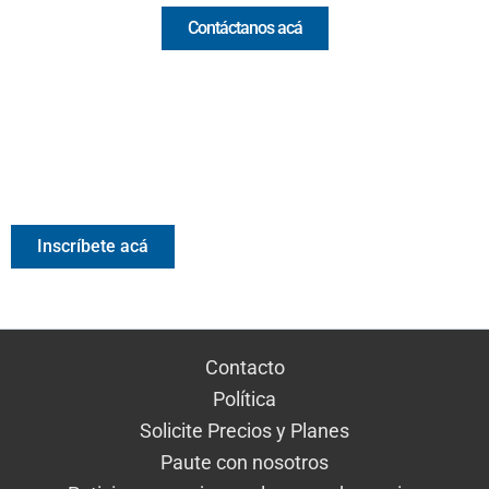
Contáctanos acá
Valora Analitik Newsletter
Información estratégica para decisiones inteligentes.
Inscríbete gratis al newsletter diario de Valora Analitik
Inscríbete acá
Contacto
Política
Solicite Precios y Planes
Paute con nosotros