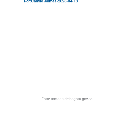
Por:
Camilo Jaimes
-
2026-04-13
Foto: tomada de bogota.gov.co