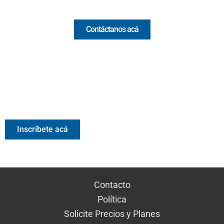
Comercial y pauta
Contáctanos acá
Valora Analitik Newsletter
Información estratégica para decisiones inteligentes.
Inscríbete gratis al newsletter diario de Valora Analitik
Inscríbete acá
Contacto
Política
Solicite Precios y Planes