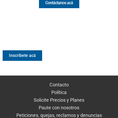
Contáctanos acá
Valora Analitik Newsletter
Información estratégica para decisiones inteligentes.
Inscríbete gratis al newsletter diario de Valora Analitik
Inscríbete acá
Contacto
Política
Solicite Precios y Planes
Paute con nosotros
Peticiones, quejas, reclamos y denuncias