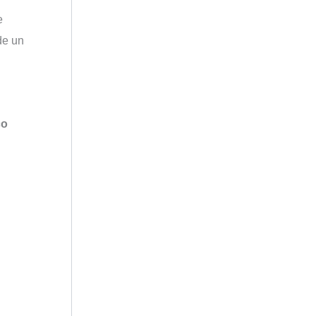
e
de un
co