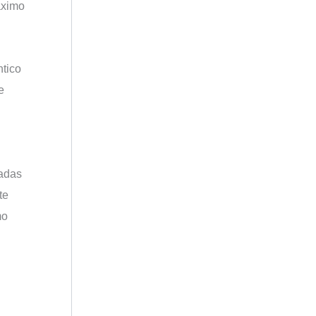
áximo
ntico
e
ladas
te
mo