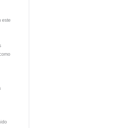
n este
s
 como
s
nido