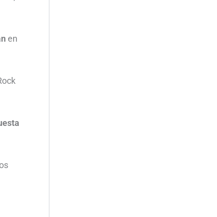
an
en
 Rock
uesta
los