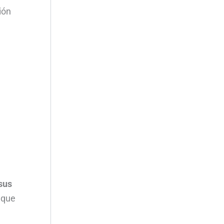
ción
sus
 que