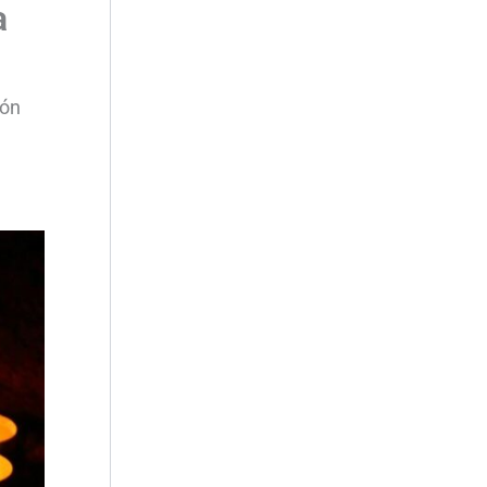
a
ión