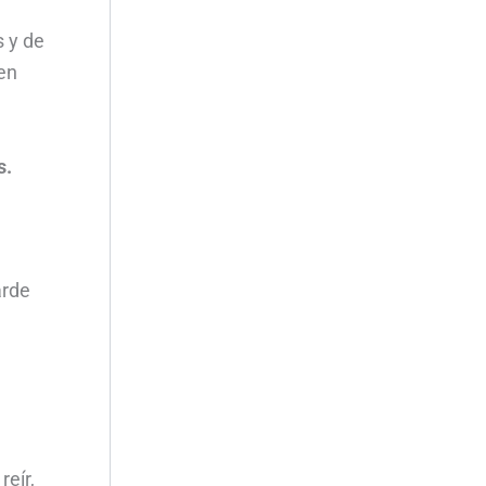
s y de
en
s.
arde
reír,