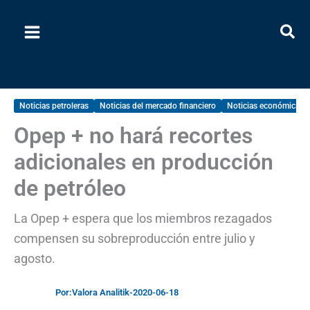
Ir
al
contenido
Noticias petroleras
Noticias del mercado financiero
Noticias económicas 
Opep + no hará recortes
adicionales en producción
de petróleo
La Opep + espera que los miembros rezagados
compensen su sobreproducción entre julio y
agosto.
Por:
Valora Analitik
-
2020-06-18