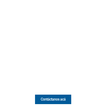
Contacto
Cr 43A No. 5A - 113 Of. 2020 Edificio One Plaza - Medellín
(Antioquia) - Colombia
(+57) 321 330 7515
Email:
[email protected]
Comercial y pauta
Contáctanos acá