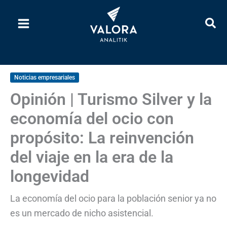
Ir
al
contenido
Noticias empresariales
Opinión | Turismo Silver y la
economía del ocio con
propósito: La reinvención
del viaje en la era de la
longevidad
La economía del ocio para la población senior ya no
es un mercado de nicho asistencial.