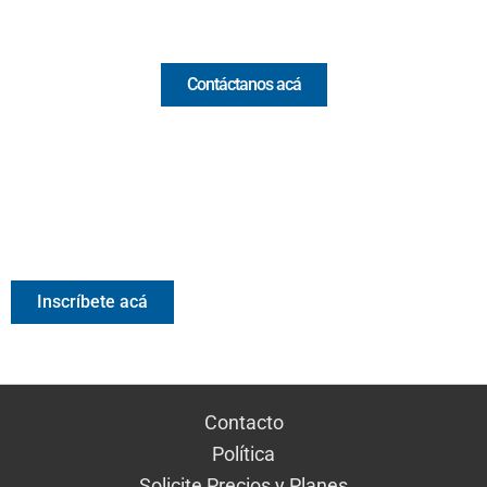
Comercial y pauta
Contáctanos acá
Valora Analitik Newsletter
Información estratégica para decisiones inteligentes.
Inscríbete gratis al newsletter diario de Valora Analitik
Inscríbete acá
Contacto
Política
Solicite Precios y Planes