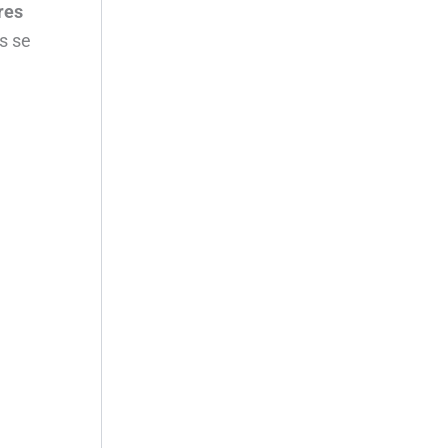
res
s se