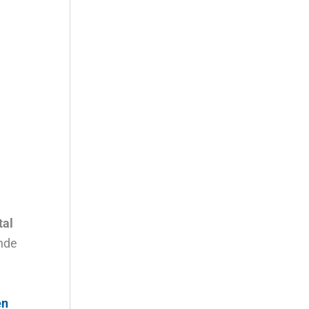
tal
onde
en