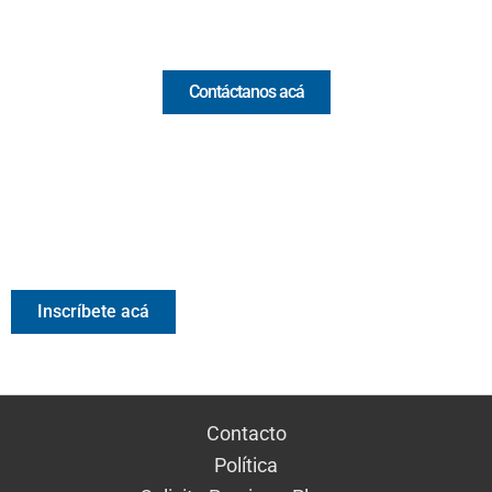
Comercial y pauta
Contáctanos acá
Valora Analitik Newsletter
Información estratégica para decisiones inteligentes.
Inscríbete gratis al newsletter diario de Valora Analitik
Inscríbete acá
Contacto
Política