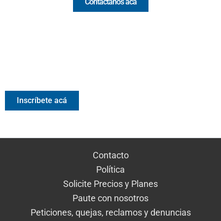
Contáctanos acá
Valora Analitik Newsletter
Información estratégica para decisiones inteligentes.
Inscríbete gratis al newsletter diario de Valora Analitik
Inscríbete acá
Contacto
Política
Solicite Precios y Planes
Paute con nosotros
Peticiones, quejas, reclamos y denuncias