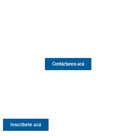
(Antioquia) - Colombia
(+57) 321 330 7515
Email:
[email protected]
Comercial y pauta
Contáctanos acá
Valora Analitik Newsletter
Información estratégica para decisiones inteligentes.
Inscríbete gratis al newsletter diario de Valora Analitik
Inscríbete acá