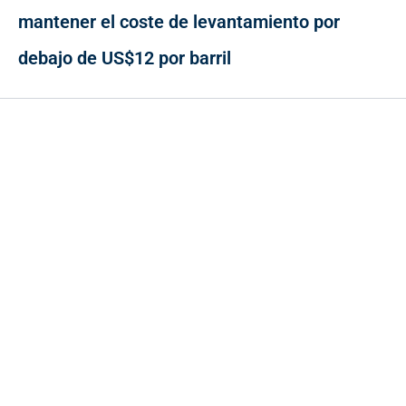
mantener el coste de levantamiento por
debajo de US$12 por barril
Contacto
Cr 43A No. 5A - 113 Of. 2020 Edificio One Plaza - Medellín