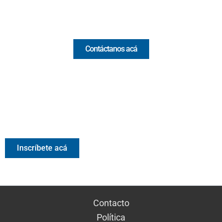
Comercial y pauta
Contáctanos acá
Valora Analitik Newsletter
Información estratégica para decisiones inteligentes.
Inscríbete gratis al newsletter diario de Valora Analitik
Inscríbete acá
Contacto
Política