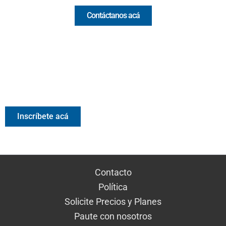
Contáctanos acá
Valora Analitik Newsletter
Información estratégica para decisiones inteligentes.
Inscríbete gratis al newsletter diario de Valora Analitik
Inscríbete acá
Contacto
Política
Solicite Precios y Planes
Paute con nosotros