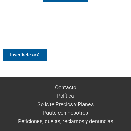
Valora Analitik Newsletter
Información estratégica para decisiones inteligentes.
Inscríbete gratis al newsletter diario de Valora Analitik
Inscríbete acá
Contacto
Política
Solicite Precios y Planes
Paute con nosotros
Peticiones, quejas, reclamos y denuncias