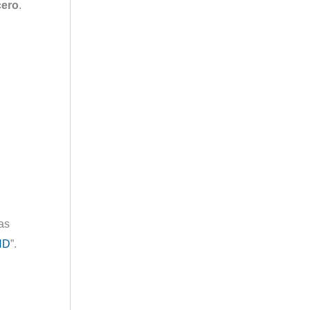
cero
.
as
ND
”.