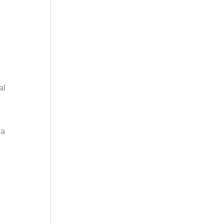
al
 a