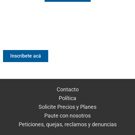
Valora Analitik Newsletter
Información estratégica para decisiones inteligentes.
Inscríbete gratis al newsletter diario de Valora Analitik
Inscríbete acá
Contacto
Política
Solicite Precios y Planes
Paute con nosotros
Peticiones, quejas, reclamos y denuncias