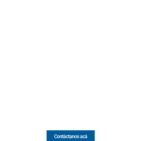
Contacto
Cr 43A No. 5A - 113 Of. 2020 Edificio One Plaza - Medellín
(Antioquia) - Colombia
(+57) 321 330 7515
Email:
[email protected]
Comercial y pauta
Contáctanos acá