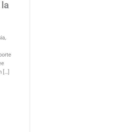
la
ia,
porte
ee
 […]