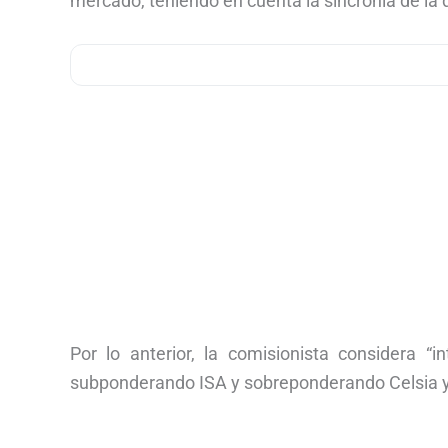
mercado, teniendo en cuenta la sincronía de la 
Por lo anterior, la comisionista considera “i
subponderando ISA y sobreponderando Celsia y