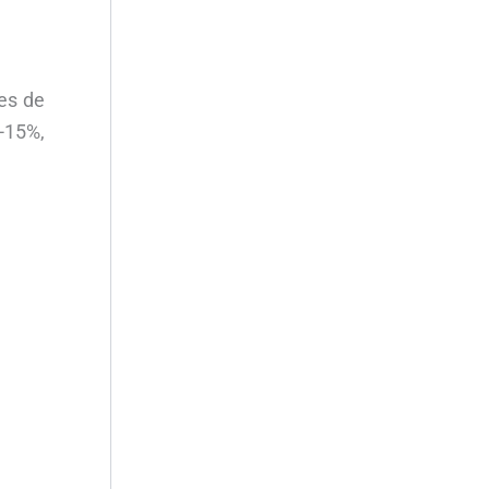
res de
-15%,