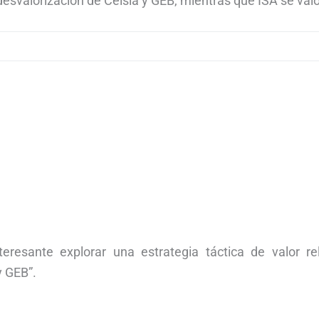
desvalorización de Celsia y GEB, mientras que ISA se valo
nteresante explorar una estrategia táctica de valor rel
 GEB”.