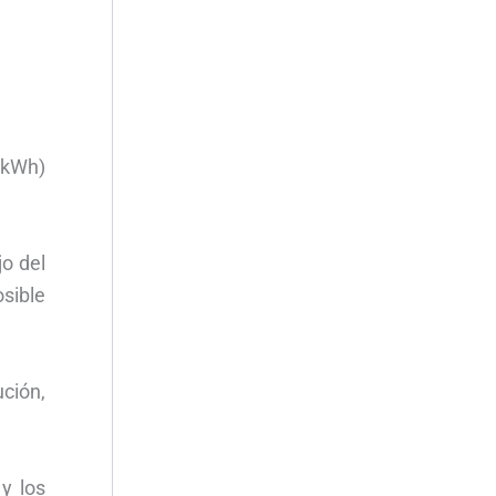
/kWh)
jo del
osible
ución,
y los