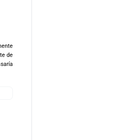
lmente
te de
asaría