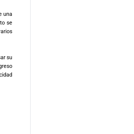
e una
to se
varios
ar su
greso
acidad