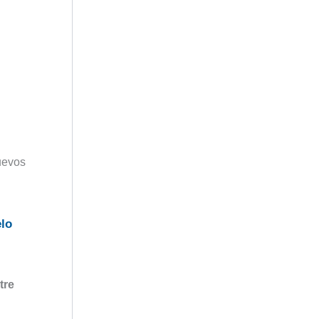
uevos
elo
tre