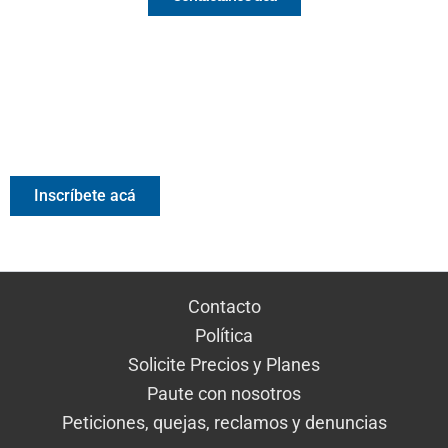
Valora Analitik Newsletter
Información estratégica para decisiones inteligentes.
Inscríbete gratis al newsletter diario de Valora Analitik
Inscríbete acá
Contacto
Política
Solicite Precios y Planes
Paute con nosotros
Peticiones, quejas, reclamos y denuncias