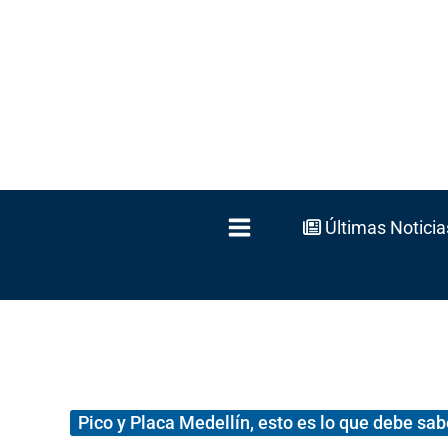
Ir
al
contenido
Últimas Noticia
Pico y Placa Medellín, esto es lo que debe sab