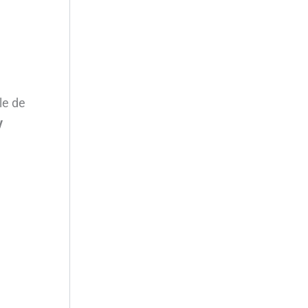
le de
y