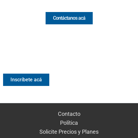
Comercial y pauta
Contáctanos acá
Valora Analitik Newsletter
Información estratégica para decisiones inteligentes.
Inscríbete gratis al newsletter diario de Valora Analitik
Inscríbete acá
Contacto
Política
Solicite Precios y Planes