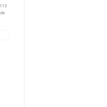
 113
 de