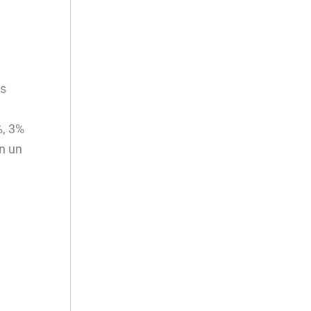
es
%, 3%
on un