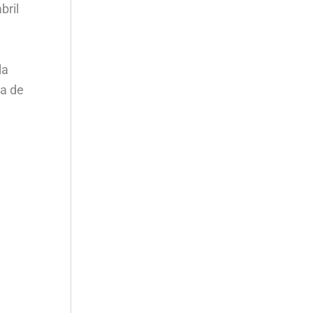
bril
la
da de