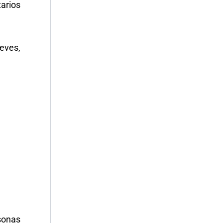
arios
ueves,
sonas