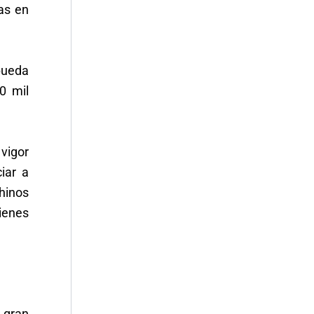
sas en
 pueda
0 mil
 vigor
iar a
hinos
ienes
a gran