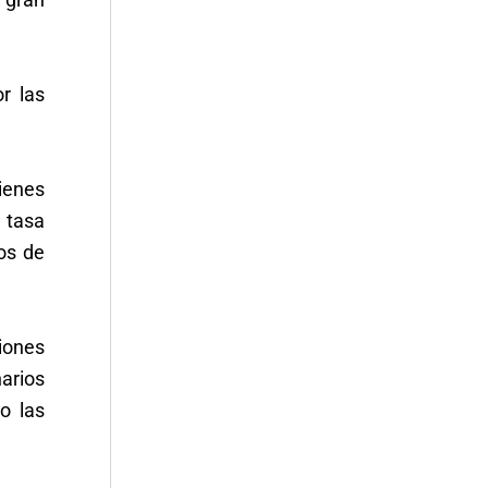
r las
ienes
 tasa
ios de
iones
arios
o las