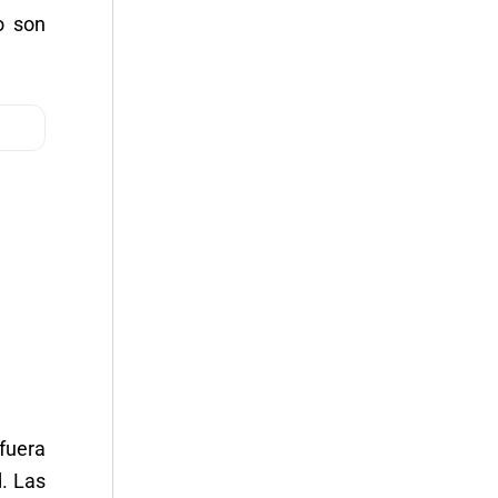
o son
afuera
d. Las