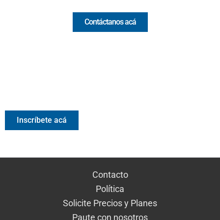
Contáctanos acá
Valora Analitik Newsletter
Información estratégica para decisiones inteligentes.
Inscríbete gratis al newsletter diario de Valora Analitik
Inscríbete acá
Contacto
Política
Solicite Precios y Planes
Paute con nosotros