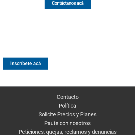
Contáctanos acá
Valora Analitik Newsletter
Información estratégica para decisiones inteligentes.
Inscríbete gratis al newsletter diario de Valora Analitik
Inscríbete acá
Contacto
Política
Solicite Precios y Planes
Paute con nosotros
Peticiones, quejas, reclamos y denuncias