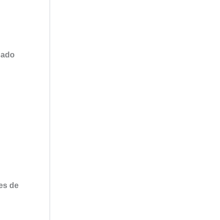
dado
es de