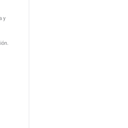
a y
ión.