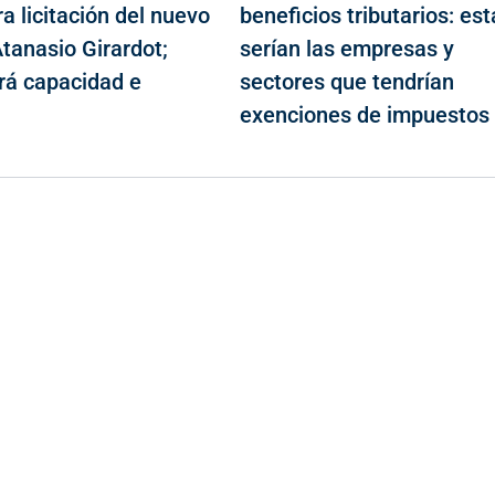
a licitación del nuevo
beneficios tributarios: est
tanasio Girardot;
serían las empresas y
á capacidad e
sectores que tendrían
n
exenciones de impuestos
Contacto
Cr 43A No. 5A - 113 Of. 2020 Edificio One Plaza - Medellín
(Antioquia) - Colombia
(+57) 321 330 7515
Email:
[email protected]
Comercial y pauta