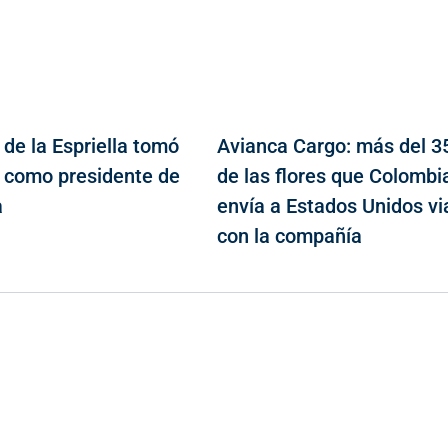
 de la Espriella tomó
Avianca Cargo: más del 3
 como presidente de
de las flores que Colombi
a
envía a Estados Unidos vi
con la compañía
Contacto
Cr 43A No. 5A - 113 Of. 2020 Edificio One Plaza - Medellín
(Antioquia) - Colombia