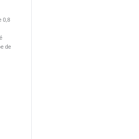
e 0,8
é
be de